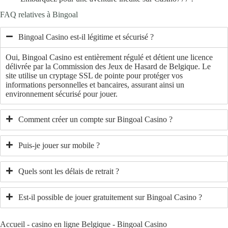
FAQ relatives à Bingoal
Bingoal Casino est-il légitime et sécurisé ?
Oui, Bingoal Casino est entièrement régulé et détient une licence
délivrée par la Commission des Jeux de Hasard de Belgique. Le
site utilise un cryptage SSL de pointe pour protéger vos
informations personnelles et bancaires, assurant ainsi un
environnement sécurisé pour jouer.
Comment créer un compte sur Bingoal Casino ?
Puis-je jouer sur mobile ?
Quels sont les délais de retrait ?
Est-il possible de jouer gratuitement sur Bingoal Casino ?
Accueil
-
casino en ligne Belgique
-
Bingoal Casino