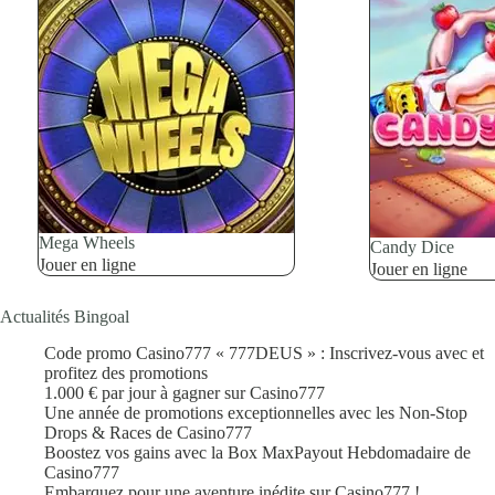
Mega Wheels
Candy Dice
Jouer en ligne
Jouer en ligne
Actualités Bingoal
Code promo Casino777 « 777DEUS » : Inscrivez-vous avec et
profitez des promotions
1.000 € par jour à gagner sur Casino777
Une année de promotions exceptionnelles avec les Non-Stop
Drops & Races de Casino777
Boostez vos gains avec la Box MaxPayout Hebdomadaire de
Casino777
Embarquez pour une aventure inédite sur Casino777 !