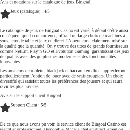
Avis et notations sur le catalogue de jeux Bingoal
Jeux (catalogue) : 4/5
Le catalogue de jeux de Bingoal Casino est varié, à défaut d’être aussi
conséquent que la concurrence, offrant un large choix de machines à
sous, jeux de table et jeux en direct. L’opérateur a clairement misé sur
la qualité que la quantité. On y trouve des titres de grands fournisseurs
comme NetEnt, Play’n GO et Evolution Gaming, garantissant des jeux
de qualité, avec des graphismes modernes et des fonctionnalités
innovantes.
Les amateurs de roulette, blackjack et baccarat en direct apprécieront
particulièrement l’option de jouer avec de vrais croupiers. Un choix
diversifié qui satisfait toutes les préférences des joueurs et qui saura
ravir les plus novices.
Avis sur le support client Bingoal
Support Client : 5/5
De ce que nous avons pu voir, le service client de Bingoal Casino est
réactif et professionnel. Disponible 24/7 via chat en direct, email ou