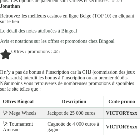
plus. Les options de paiement sont variées et sécurisées. » 5/5 –
Jonathan
Retrouvez les meilleurs
casinos en ligne Belge (TOP 10)
en cliquant
sur le lien
Le détail des notes attribuées à Bingoal
Avis et notations sur les offres et promotions chez Bingoal
Offres / promotions : 4/5
Il n’y a pas de bonus à l’inscription car la CHJ (commission des jeux
de hasards) interdit les bonus à l’inscription ou au premier dépôts.
Néanmoins vous retrouverez de nombreuses promotions disponibles
sur le site telles que :
Offres Bingoal
Description
Code promo
🚀 Mega Wheels
Jackpot de 25 000 euros
VICTORYxxx
🚀 Tournament
Cagnotte de 4 000 euros à
VICTORYxxx
Amusnet
gagner