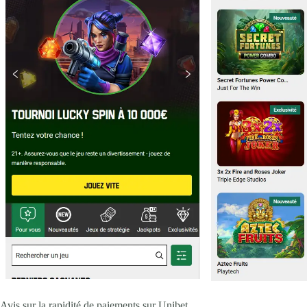
Avis sur la rapidité de paiements sur Unibet