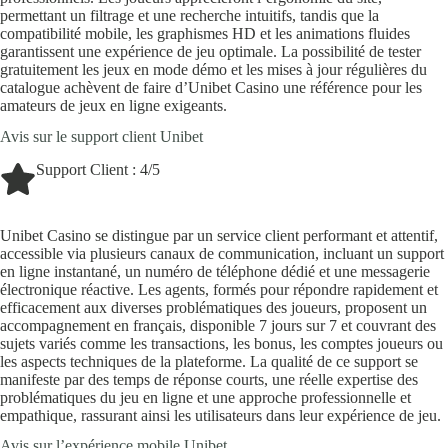
permettant un filtrage et une recherche intuitifs, tandis que la
compatibilité mobile, les graphismes HD et les animations fluides
garantissent une expérience de jeu optimale. La possibilité de tester
gratuitement les jeux en mode démo et les mises à jour régulières du
catalogue achèvent de faire d’Unibet Casino une référence pour les
amateurs de jeux en ligne exigeants.
Avis sur le support client Unibet
Support Client : 4/5
Unibet Casino se distingue par un service client performant et attentif,
accessible via plusieurs canaux de communication, incluant un support
en ligne instantané, un numéro de téléphone dédié et une messagerie
électronique réactive. Les agents, formés pour répondre rapidement et
efficacement aux diverses problématiques des joueurs, proposent un
accompagnement en français, disponible 7 jours sur 7 et couvrant des
sujets variés comme les transactions, les bonus, les comptes joueurs ou
les aspects techniques de la plateforme. La qualité de ce support se
manifeste par des temps de réponse courts, une réelle expertise des
problématiques du jeu en ligne et une approche professionnelle et
empathique, rassurant ainsi les utilisateurs dans leur expérience de jeu.
Avis sur l’expérience mobile Unibet