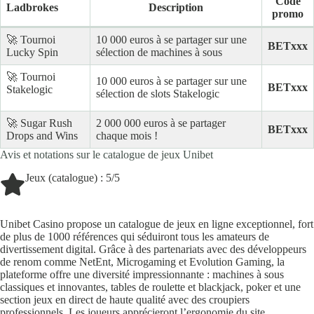
Code
Ladbrokes
Description
promo
🚀 Tournoi
10 000 euros à se partager sur une
BETxxx
Lucky Spin
sélection de machines à sous
🚀 Tournoi
10 000 euros à se partager sur une
BETxxx
Stakelogic
sélection de slots Stakelogic
🚀 Sugar Rush
2 000 000 euros à se partager
BETxxx
Drops and Wins
chaque mois !
Avis et notations sur le catalogue de jeux Unibet
Jeux (catalogue) : 5/5
Unibet Casino propose un catalogue de jeux en ligne exceptionnel, fort
de plus de 1000 références qui séduiront tous les amateurs de
divertissement digital. Grâce à des partenariats avec des développeurs
de renom comme NetEnt, Microgaming et Evolution Gaming, la
plateforme offre une diversité impressionnante : machines à sous
classiques et innovantes, tables de roulette et blackjack, poker et une
section jeux en direct de haute qualité avec des croupiers
professionnels. Les joueurs apprécieront l’ergonomie du site,