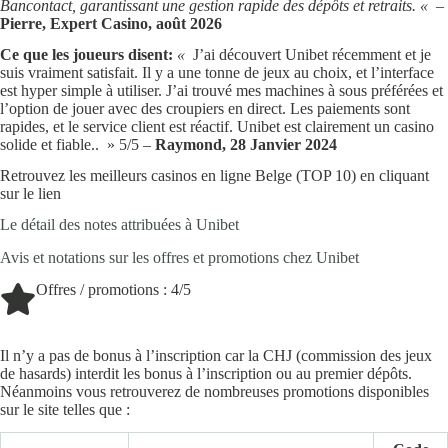
Bancontact, garantissant une gestion rapide des dépôts et retraits. «
–
Pierre, Expert Casino, août 2026
Ce que les joueurs disent:
«
J’ai découvert Unibet récemment et je
suis vraiment satisfait. Il y a une tonne de jeux au choix, et l’interface
est hyper simple à utiliser. J’ai trouvé mes machines à sous préférées et
l’option de jouer avec des croupiers en direct. Les paiements sont
rapides, et le service client est réactif. Unibet est clairement un casino
solide et fiable.. » 5/5 –
Raymond, 28 Janvier 2024
Retrouvez les meilleurs
casinos en ligne Belge (TOP 10)
en cliquant
sur le lien
Le détail des notes attribuées à Unibet
Avis et notations sur les offres et promotions chez Unibet
Offres / promotions : 4/5
Il n’y a pas de bonus à l’inscription car la CHJ (commission des jeux
de hasards) interdit les bonus à l’inscription ou au premier dépôts.
Néanmoins vous retrouverez de nombreuses promotions disponibles
sur le site telles que :