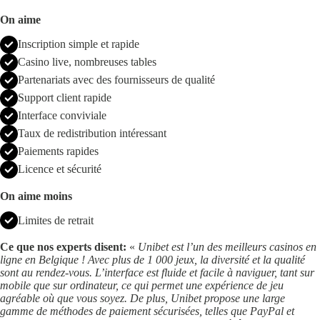
On aime
Inscription simple et rapide
Casino live, nombreuses tables
Partenariats avec des fournisseurs de qualité
Support client rapide
Interface conviviale
Taux de redistribution intéressant
Paiements rapides
Licence et sécurité
On aime moins
Limites de retrait
Ce que nos experts disent:
«
Unibet est l’un des meilleurs casinos en
ligne en Belgique ! Avec plus de 1 000 jeux, la diversité et la qualité
sont au rendez-vous. L’interface est fluide et facile à naviguer, tant sur
mobile que sur ordinateur, ce qui permet une expérience de jeu
agréable où que vous soyez. De plus, Unibet propose une large
gamme de méthodes de paiement sécurisées, telles que PayPal et